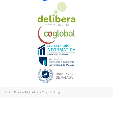
© 2026
DiversIA
|
Delibera City Thinking S.L.