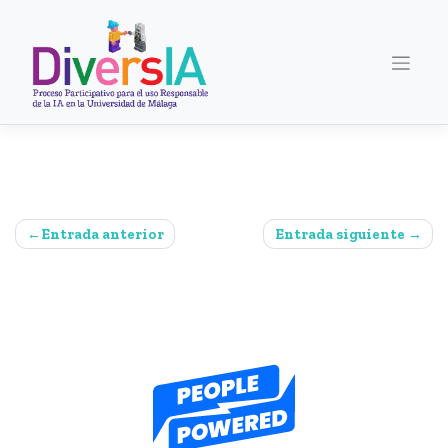
Saltar
al
contenido
Navegación
Entrada anterior
Entrada siguiente
de
entradas